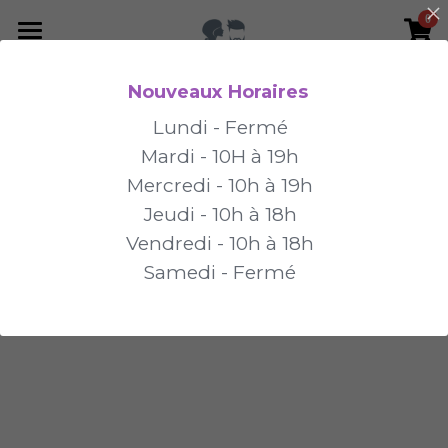
0
×
LES CATÉGORIES DE LA BOUTIQUE
Accueil
Nouveaux Horaires
Toutes les catégories
Centre Capillaire
Lundi - Fermé
Mardi - 10H à 19h
Modèles
Mercredi - 10h à 19h
Commande en ligne
Perruques
Jeudi - 10h à 18h
Vendredi - 10h à 18h
Bandeaux et Turbans
Contact
Samedi - Fermé
Bonnets de créatrice
Bonnets