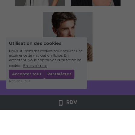
Utilisation des cookies
Nous utilisons des cookies pour assurer une
expérience de navigation fluide. En
acceptant, vous approuvez l'utilisation de
cookies.
En savoir plus
Accepter tout
Paramètres
Refuser Tout
RDV